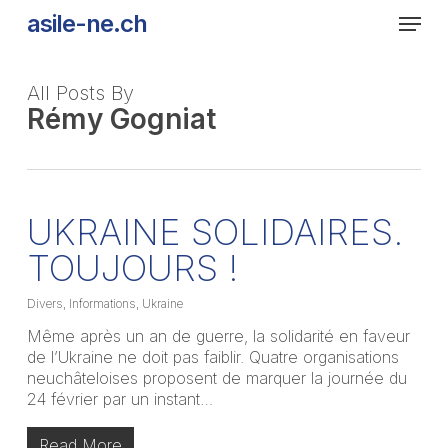
Skip
Men
asile-ne.ch
to
main
content
All Posts By
Rémy Gogniat
UKRAINE SOLIDAIRES.
TOUJOURS !
Divers
,
Informations
,
Ukraine
Même après un an de guerre, la solidarité en faveur
de l’Ukraine ne doit pas faiblir. Quatre organisations
neuchâteloises proposent de marquer la journée du
24 février par un instant…
Read More