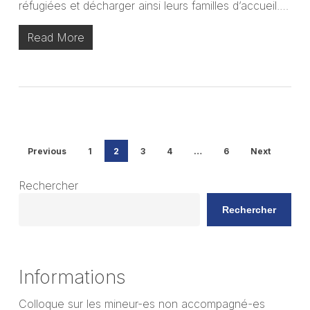
réfugiées et décharger ainsi leurs familles d’accueil.…
Read More
Previous
1
2
3
4
…
6
Next
Rechercher
Rechercher
Informations
Colloque sur les mineur-es non accompagné-es