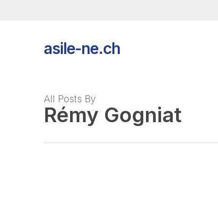
Skip
to
main
content
asile-ne.ch
All Posts By
Rémy Gogniat
Aide ukrainienne
JUIN