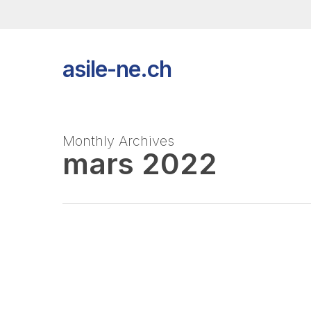
Skip
to
main
content
asile-ne.ch
Monthly Archives
mars 2022
220 réfugiés d’U
MAR