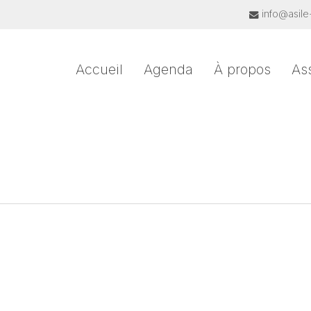
info@asile
Accueil
Agenda
À propos
As
kraine ont été attribués au