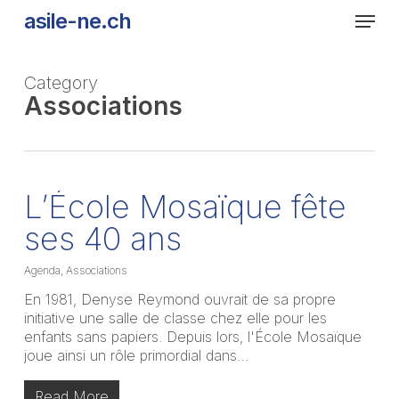
Skip
Men
asile-ne.ch
to
main
content
Category
Associations
L’École Mosaïque fête
ses 40 ans
Agenda
,
Associations
En 1981, Denyse Reymond ouvrait de sa propre
initiative une salle de classe chez elle pour les
enfants sans papiers. Depuis lors, l'École Mosaïque
joue ainsi un rôle primordial dans…
Read More