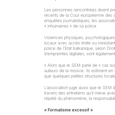
Les personnes rencontrées disent préf
récents de la Cour européenne des d
enquêtes journalistiques, les associa
« inhumaines » de sa police.
Violences physiques, psychologiques e
locaux avec accès limité ou inexistant
police de l’Etat balkanique, selon Droi
d’empreintes digitales, sont égaleme
« Alors que le SEM parle de « cas iso
auteurs de la missive. Ils estiment en
que quelques petites structures loca
L’association juge aussi que le SEM d
travers des entretiens qu’il mène ave
répété du phénomène, la responsabilit
« Formalisme excessif »