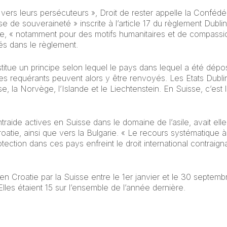
vers leurs persécuteurs », Droit de rester appelle la Confédér
use de souveraineté » inscrite à l’article 17 du règlement Dubli
sile, « notamment pour des motifs humanitaires et de compass
és dans le règlement.
institue un principe selon lequel le pays dans lequel a été d
s requérants peuvent alors y être renvoyés. Les Etats Dubl
se, la Norvège, l’Islande et le Liechtenstein. En Suisse, c’es
raide actives en Suisse dans le domaine de l’asile, avait el
Croatie, ainsi que vers la Bulgarie. « Le recours systématique à 
ction dans ces pays enfreint le droit international contraignan
en Croatie par la Suisse entre le 1er janvier et le 30 septe
Elles étaient 15 sur l’ensemble de l’année dernière.