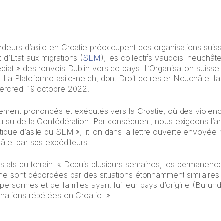
ndeurs d’asile en Croatie préoccupent des organisations suis
d’Etat aux migrations (
SEM
), les collectifs vaudois, neuchâte
diat » des renvois Dublin vers ce pays. L’Organisation suisse 
La Plateforme asile-ne.ch, dont
Droit de rester Neuchâtel
fai
ercredi 19 octobre 2022.
ement prononcés et exécutés vers la Croatie, où des violence
u su de la Confédération. Par conséquent, nous exigeons l’ar
itique d’asile du SEM », lit-on dans la lettre ouverte envoy
âtel par ses expéditeurs.
tats du terrain. « Depuis plusieurs semaines, les permanenc
e sont débordées par des situations étonnamment similaires »,
personnes et de familles ayant fui leur pays d’origine (Burund
inations répétées en Croatie. »