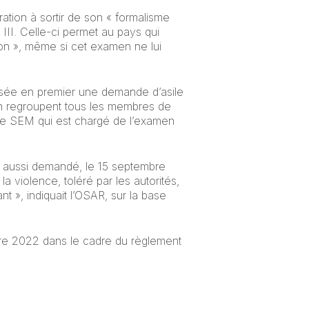
ation à sortir de son « formalisme
n III. Celle-ci permet au pays qui
ion », même si cet examen ne lui
éposée en premier une demande d’asile
in regroupent tous les membres de
t le SEM qui est chargé de l’examen
le aussi demandé, le 15 septembre
la violence, toléré par les autorités,
t », indiquait l’OSAR, sur la base
mbre 2022 dans le cadre du règlement