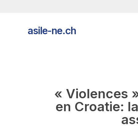
Skip
to
main
content
asile-ne.ch
« Violences »
en Croatie: l
as