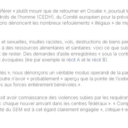
érer « plutôt mourir que de retourner en Croatie », poursuit l
roits de l’homme (CEDH), du Comité européen pour la prévent
tions dénoncent les nombreux refoulements « illégaux » de migr
t sexuelles, insultes racistes, vols, destructions de biens 
 à des ressources alimentaires et sanitaires: voici ce que subi
t de rester. Des demandes d’asile enregistrées « sous la contra
nt évoquées (lire par exemple le
récit A
et le
récit B
).
lés », nous dénonçons un véritable modus operandi de la part 
 outre n’avoir « probablement » aperçu que la pointe de l’iceb
les aux forces entièrement bénévoles ».
oit avoir connaissance des violences subies par les requérants
c chaque nouvel arrivant dans les centres fédéraux ». « Comp
é du SEM est à cet égard clairement engagée », critique-t-el