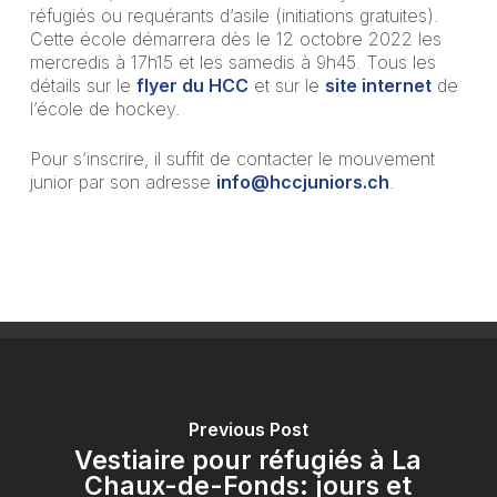
réfugiés ou requérants d’asile (initiations gratuites).
Cette école démarrera dès le 12 octobre 2022 les
mercredis à 17h15 et les samedis à 9h45. Tous les
détails sur le
flyer du HCC
et sur le
site internet
de
l’école de hockey.
Pour s’inscrire, il suffit de contacter le mouvement
junior par son adresse
info@hccjuniors.ch
.
Previous Post
Vestiaire pour réfugiés à La
Chaux-de-Fonds: jours et