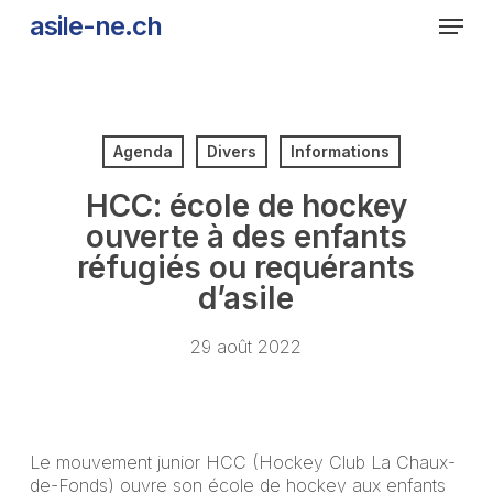
Skip
Men
asile-ne.ch
to
main
content
Agenda
Divers
Informations
HCC: école de hockey
ouverte à des enfants
réfugiés ou requérants
d’asile
29 août 2022
Le mouvement junior HCC (Hockey Club La Chaux-
de-Fonds) ouvre son école de hockey aux enfants